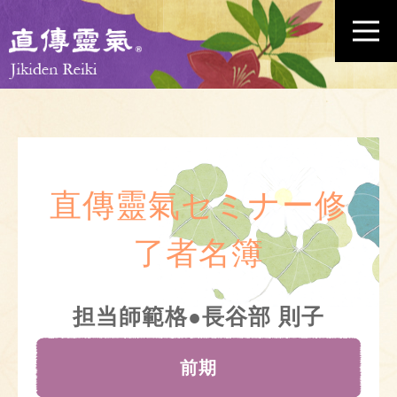
直傳靈氣セミナー修
了者名簿
担当師範格●長谷部 則子
前期