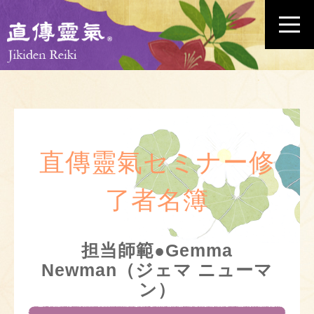
直傳靈氣セミナー修
了者名簿
担当師範●Gemma
Newman（ジェマ ニューマ
ン）