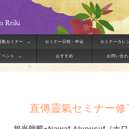
靈氣セミナー
セミナー日程・申込
セミナーカレ
イベント
おすすめ
お問い合わ
直傳靈氣セミナー修
担当師範●Nawaf Alyousuf（