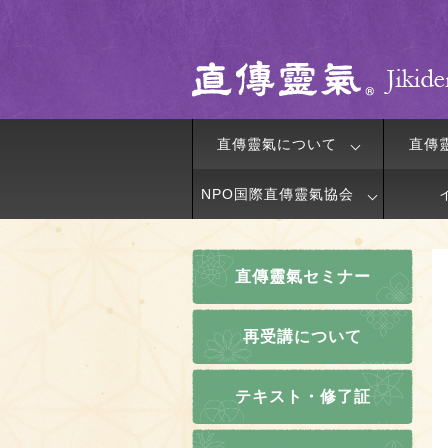
直傳靈氣について
直傳
NPO国際直傳靈氣協会
直傳靈氣セミナー
再受講について
テキスト・修了証