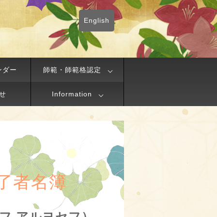
English
ンダー
師範・師範格認定
せ
Information
了者名簿
ナワフ アルヨセフ）