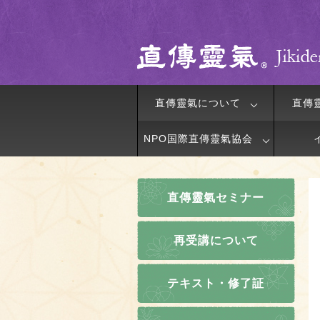
直傳靈氣について
直傳
NPO国際直傳靈氣協会
直傳靈氣セミナー
再受講について
テキスト・修了証