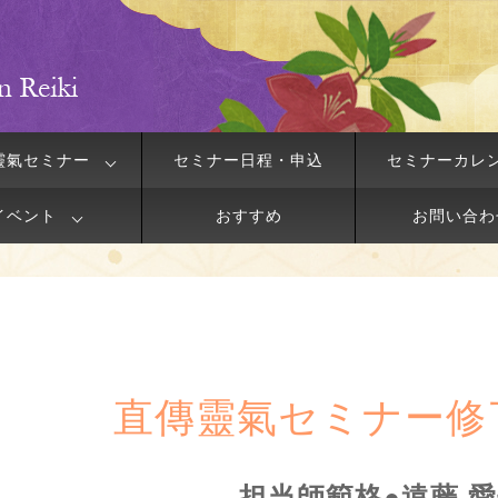
靈氣セミナー
セミナー日程・申込
セミナーカレ
イベント
おすすめ
お問い合わ
直傳靈氣セミナー修
担当師範格●遠藤 