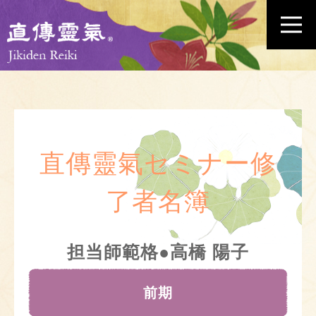
直傳靈氣セミナー修
了者名簿
担当師範格●高橋 陽子
前期