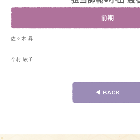
前期
佐々木 昇
今村 紘子
◀︎ BACK