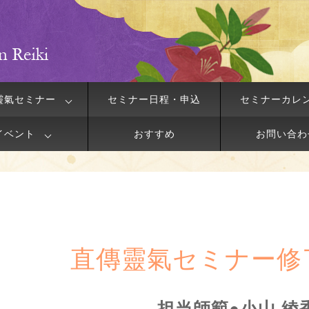
靈氣セミナー
セミナー日程・申込
セミナーカレ
イベント
おすすめ
お問い合わ
直傳靈氣セミナー修
担当師範●小山 綾