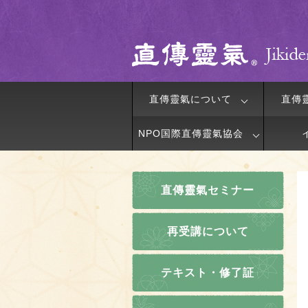
直傳靈氣について
直傳
NPO国際直傳靈氣協会
直傳靈氣セミナー
再受講について
テキスト・修了証