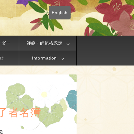
English
ンダー
師範・師範格認定
せ
Information
了者名簿
香