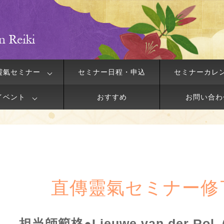
靈氣セミナー
セミナー日程・申込
セミナーカレ
イベント
おすすめ
お問い合わ
直傳靈氣セミナー修
担当師範格●Lieuwe van der R