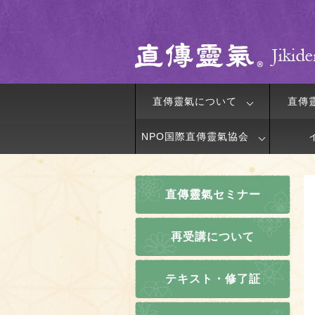
直傳靈氣について
直傳
NPO国際直傳靈氣協会
直傳靈氣セミナー
再受講について
テキスト・修了証