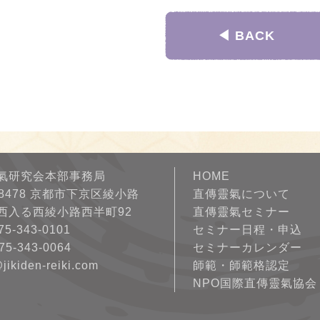
◀︎ BACK
氣研究会本部事務局
HOME
-8478 京都市下京区綾小路
直傳靈氣について
西入る西綾小路西半町92
直傳靈氣セミナー
75-343-0101
セミナー日程・申込
75-343-0064
セミナーカレンダー
@jikiden-reiki.com
師範・師範格認定
NPO国際直傳靈氣協会