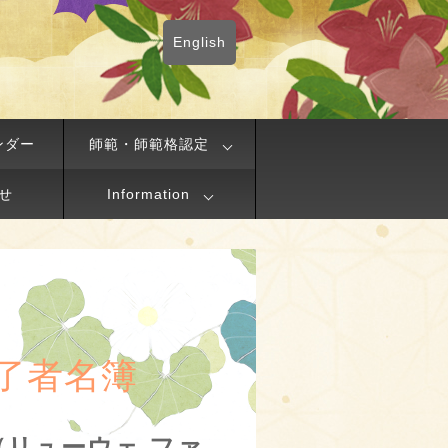
English
ンダー
師範・師範格認定
せ
Information
了者名簿
ol（リューウェ ファ