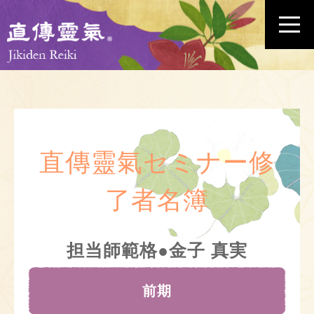
直傳靈氣セミナー修
了者名簿
担当師範格●金子 真実
前期