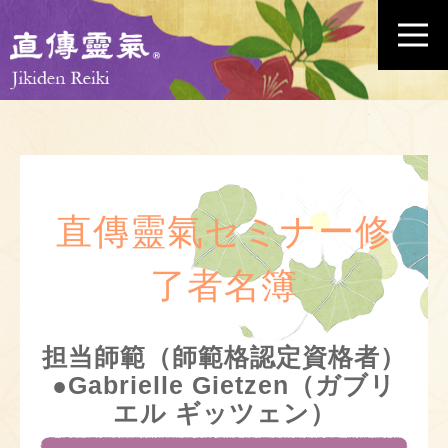
直傳靈氣セミナー修
了者名簿
担当師範（師範格認定資格者）
●Gabrielle Gietzen（ガブリ
エル ギッツェン）