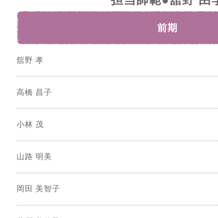
前期
舘野 孝
高橋 昌子
小林 茂
山路 明美
岡田 美智子