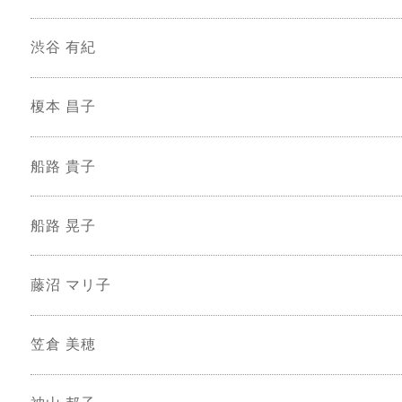
渋谷 有紀
榎本 昌子
船路 貴子
船路 晃子
藤沼 マリ子
笠倉 美穂