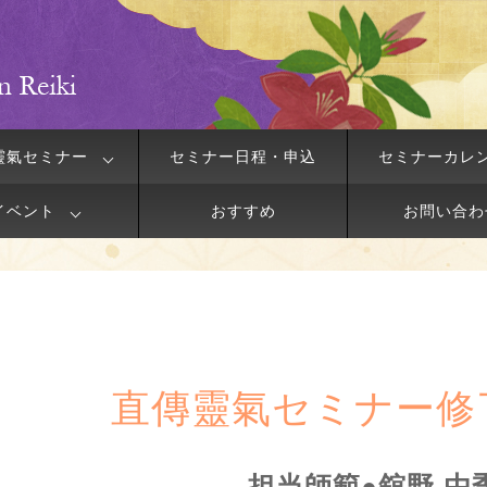
靈氣セミナー
セミナー日程・申込
セミナーカレ
イベント
おすすめ
お問い合わ
直傳靈氣セミナー修
担当師範●舘野 由