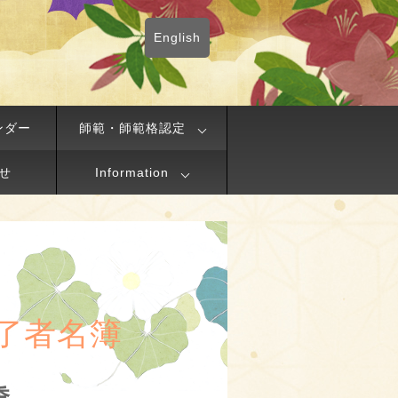
English
ンダー
師範・師範格認定
せ
Information
了者名簿
季