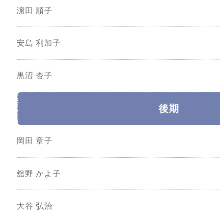
濵田 順子
安島 利加子
黒沼 杏子
後期
岡田 章子
舘野 かよ子
大谷 弘治