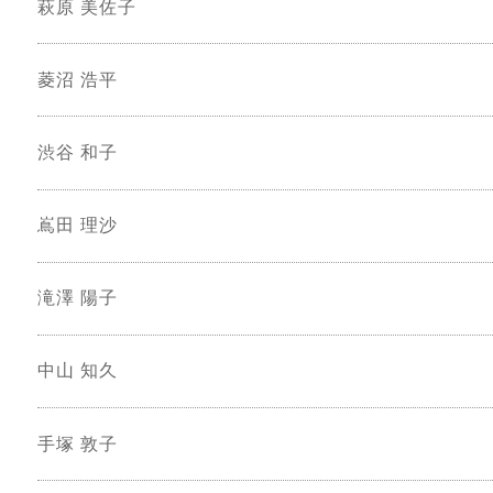
萩原 美佐子
菱沼 浩平
渋谷 和子
嶌田 理沙
滝澤 陽子
中山 知久
手塚 敦子