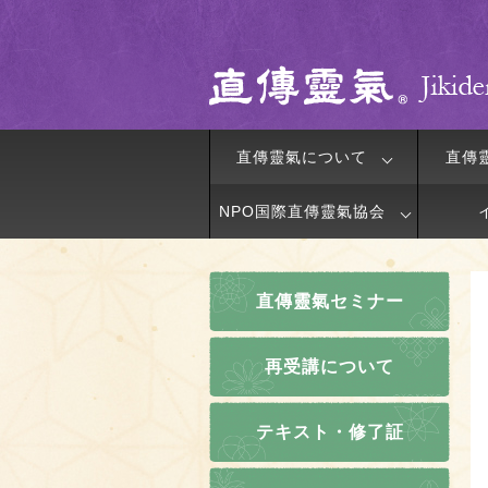
直傳靈氣について
直傳
NPO国際直傳靈氣協会
直傳靈氣セミナー
再受講について
テキスト・修了証