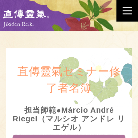
直傳靈氣セミナー修
了者名簿
担当師範●Márcio André
Riegel（マルシオ アンドレ リ
エゲル）