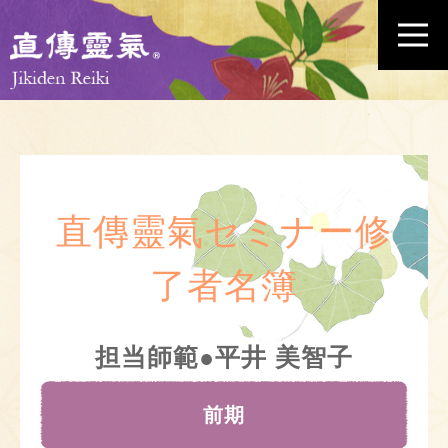
直傳靈氣セミナー修
了者名簿
担当師範●平井 美智子
前期