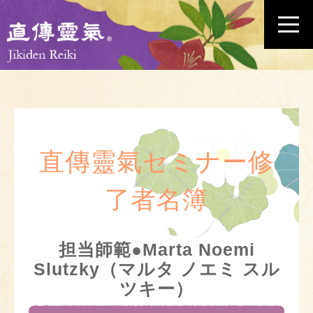
直傳靈氣セミナー修
了者名簿
担当師範●Marta Noemi
Slutzky（マルタ ノエミ スル
ツキー）