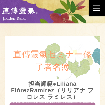
直傳靈氣セミナー修
了者名簿
担当師範●Liliana
FlórezRamírez（リリアナ フ
ロレス ラミレス）