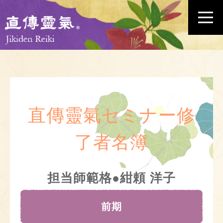
直傳靈氣セミナー修
了者名簿
担当師範格●紺頼 洋子
前期