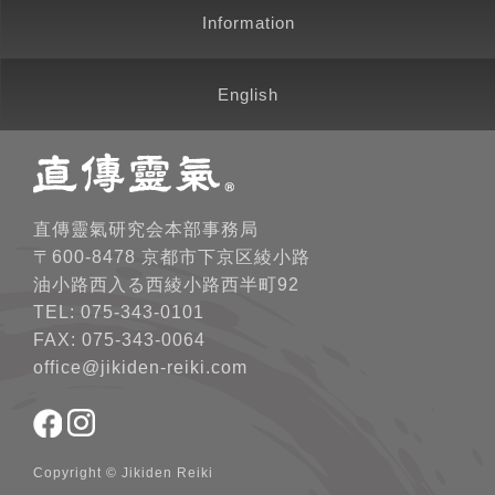
Information
English
直傳靈氣研究会本部事務局
〒600-8478 京都市下京区綾小路
油小路西入る西綾小路西半町92
TEL: 075-343-0101
FAX: 075-343-0064
office@jikiden-reiki.com
Copyright © Jikiden Reiki