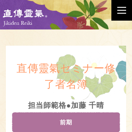
直傳靈氣セミナー修
了者名簿
担当師範格●加藤 千晴
前期