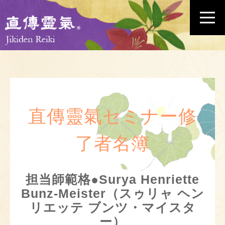
直傳靈氣セミナー修
了者名簿
担当師範格●Surya Henriette
Bunz-Meister（スゥリャ ヘン
リエッテ ブンツ・マイスタ
ー）