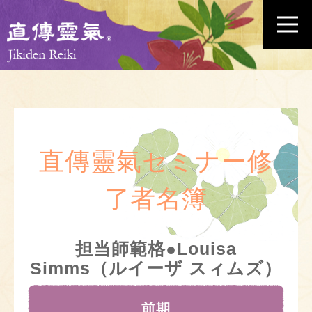
直傳靈氣セミナー修
了者名簿
担当師範格●Louisa
Simms（ルイーザ スィムズ）
前期