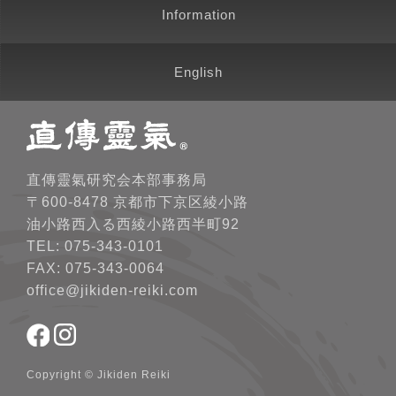
Information
English
直傳靈氣研究会本部事務局
〒600-8478 京都市下京区綾小路
油小路西入る西綾小路西半町92
TEL: 075-343-0101
FAX: 075-343-0064
office@jikiden-reiki.com
Copyright © Jikiden Reiki