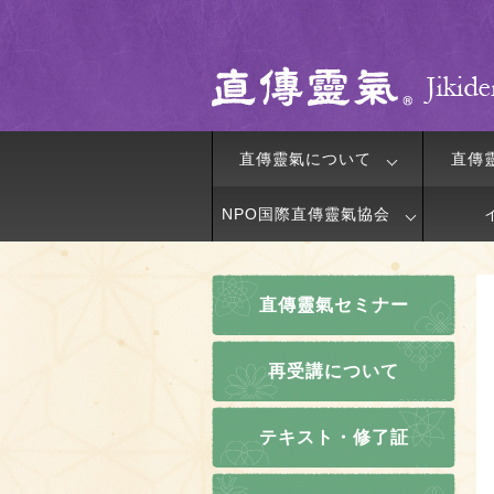
直傳靈氣について
直傳
NPO国際直傳靈氣協会
直傳靈氣セミナー
再受講について
テキスト・修了証