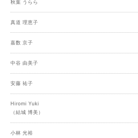
秋葉 うらら
真道 理恵子
嘉数 京子
中谷 由美子
安藤 祐子
Hiromi Yuki
（結城 博美）
小林 光裕