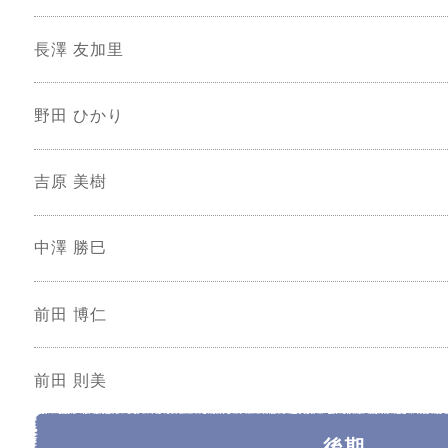
長澤 友加里
野田 ひかり
吉原 美樹
中澤 勝巳
前田 博仁
前田 則美
後期