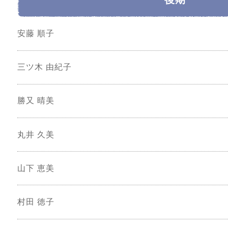
安藤 順子
三ツ木 由紀子
勝又 晴美
丸井 久美
山下 恵美
村田 徳子