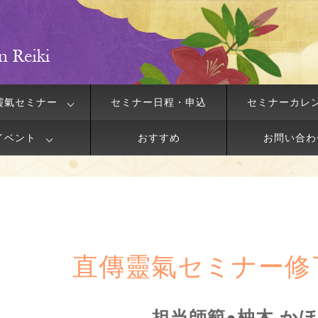
靈氣セミナー
セミナー日程・申込
セミナーカレ
イベント
おすすめ
お問い合わ
直傳靈氣セミナー修
担当師範●柚木 か