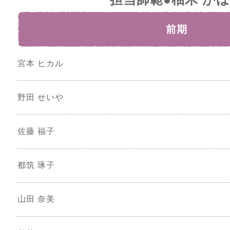
前期
宮本 ヒカル
野田 せいや
佐藤 福子
都筑 琢子
山田 奈美