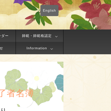
English
ンダー
師範・師範格認定
せ
Information
了者名簿
ほり