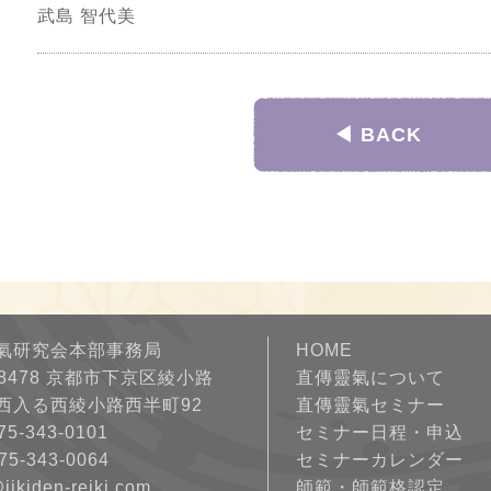
武島 智代美
◀︎ BACK
氣研究会本部事務局
HOME
-8478 京都市下京区綾小路
直傳靈氣について
西入る西綾小路西半町92
直傳靈氣セミナー
75-343-0101
セミナー日程・申込
75-343-0064
セミナーカレンダー
@jikiden-reiki.com
師範・師範格認定