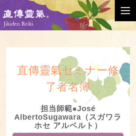
直傳靈氣セミナー修
了者名簿
担当師範●José
AlbertoSugawara（スガワラ
ホセ アルベルト）