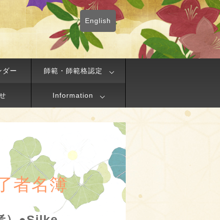
English
ンダー
師範・師範格認定
せ
Information
了者名簿
●Silke