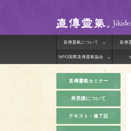
直傳靈氣について
直傳
NPO国際直傳靈氣協会
直傳靈氣セミナー
再受講について
テキスト・修了証