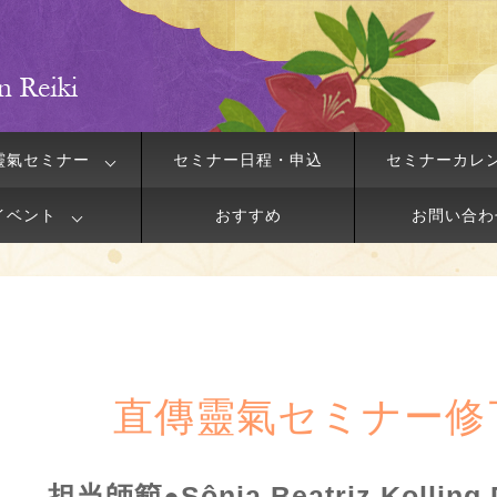
靈氣セミナー
セミナー日程・申込
セミナーカレ
イベント
おすすめ
お問い合わ
直傳靈氣セミナー修
担当師範●Sônia Beatriz Kollin