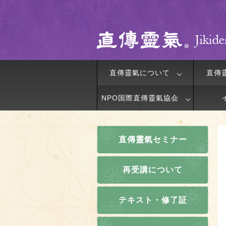
直傳靈氣について
直傳
NPO国際直傳靈氣協会
直傳靈氣セミナー
再受講について
テキスト・修了証