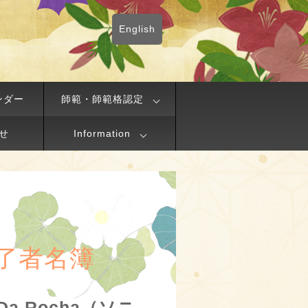
English
ンダー
師範・師範格認定
せ
Information
了者名簿
g Da Rocha（ソニ